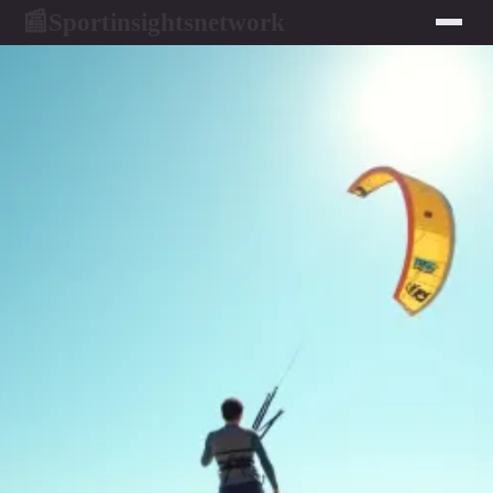
Sportinsightsnetwork
📰