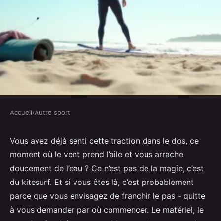
Accueil
›
Autre sport
AUTRE SPORT
Kitesurf : équipement essentiel
Vous avez déjà senti cette traction dans le dos, ce
moment où le vent prend l’aile et vous arrache
et conseils pour débuter
doucement de l’eau ? Ce n’est pas de la magie, c’est
du kitesurf. Et si vous êtes là, c’est probablement
Gareth
•
25/06/2026 11:01
•
10 min de lecture
parce que vous envisagez de franchir le pas - quitte
à vous demander par où commencer. Le matériel, le