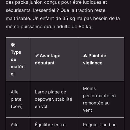
des packs junior, conçus pour être ludiques et
sécurisants. L’essentiel ? Que la traction reste
maîtrisable. Un enfant de 35 kg n’a pas besoin de la
même puissance qu’un adulte de 80 kg.
🛠️
Type
✅ Avantage
⚠️ Point de
de
débutant
vigilance
matéri
el
Moins
Aile
Large plage de
performante en
plate
depower, stabilité
remontée au
(bow)
en vol
vent
Aile
Équilibre entre
Requiert un bon