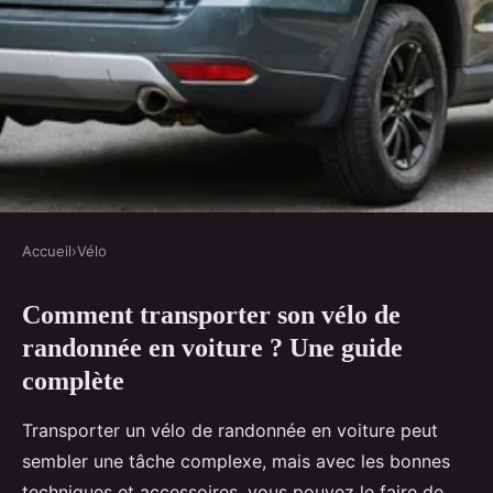
Accueil
›
Vélo
VÉLO
Comment transporter son vélo de
Comment transporter son vélo
randonnée en voiture ? Une guide
de randonnée en voiture ?
complète
Sacha
•
12 janvier 2025
•
6 min de lecture
Transporter un vélo de randonnée en voiture peut
sembler une tâche complexe, mais avec les bonnes
techniques et accessoires, vous pouvez le faire de