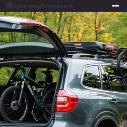
Sportinsightsnetwork
📰